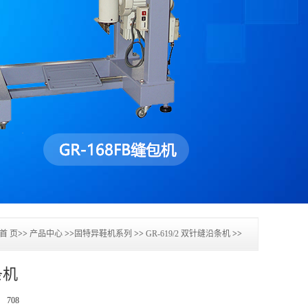
首 页
>>
产品中心
>>
固特异鞋机系列
>>
GR-619/2 双针缝沿条机
>>
条机
数：
708