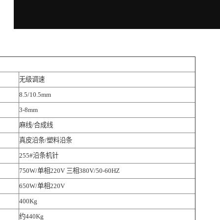
无级调速
8.5/10.5mm
3-8mm
麻线/合成线
真皮沿条/塑料沿条
255#沿条机针
750W/单相220V 三相380V/50-60HZ
650W/单相220V
400Kg
约440Kg