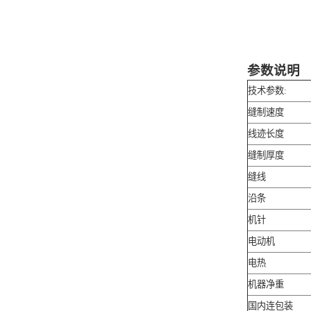
参数说明
技术参数:
缝制速度
线迹长度
缝制厚度
缝线
沿条
机针
电动机
电热
机器净重
国内连包装