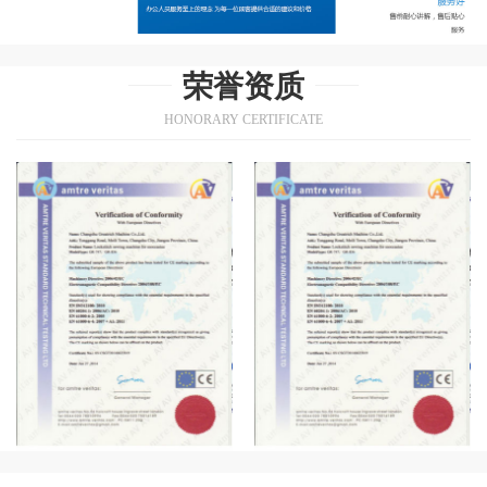
荣誉资质
HONORARY CERTIFICATE