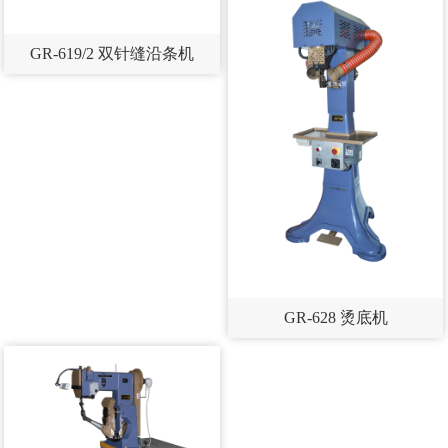
GR-619/2 双针缝沿条机
GR-628 烫底机