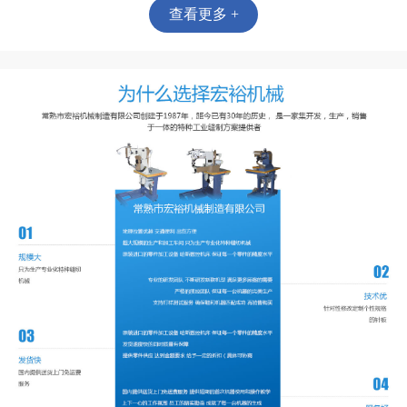
查看更多 +