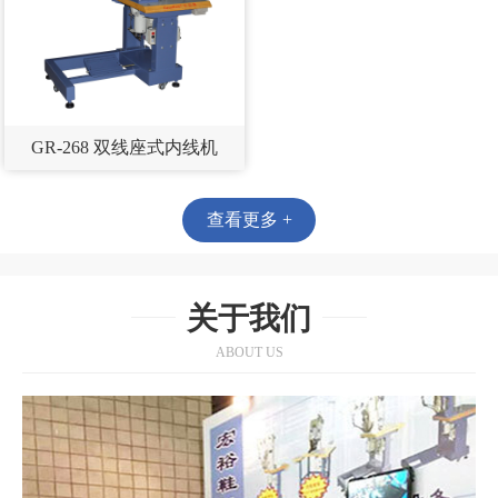
GR-268 双线座式内线机
查看更多 +
关于我们
ABOUT US