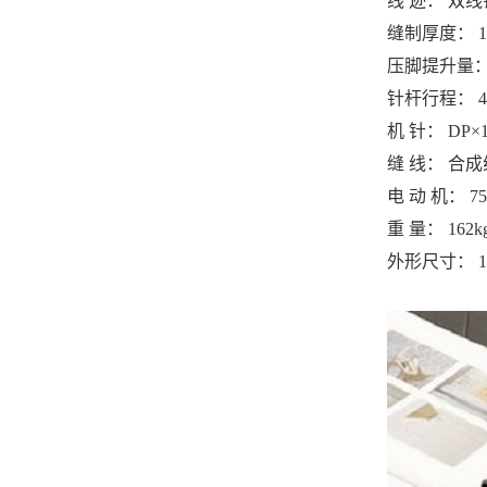
线 迹： 双
缝制厚度：
1
压脚提升量
针杆行程：
4
机 针：
DP×1
缝 线： 合成
电 动 机：
7
重 量：
162k
外形尺寸：
1