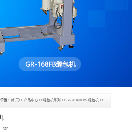
前位置：
首 页
>>
产品中心
>>
缝包机系列
>>
GR-D169FBS 缝包机
>>
机
数：
370