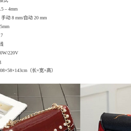
线锁式
.5 – 4mm
：手动
8 mm/
自动
20 mm
5mm
7
线
50W/220V
g
08
×
58
×
143cm
（长×宽×高）