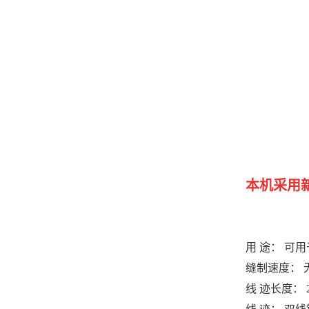
本机采用
用 途： 可
缝制速度： 
线 迹长度：