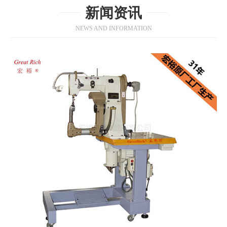
新闻资讯
NEWS AND INFORMATION