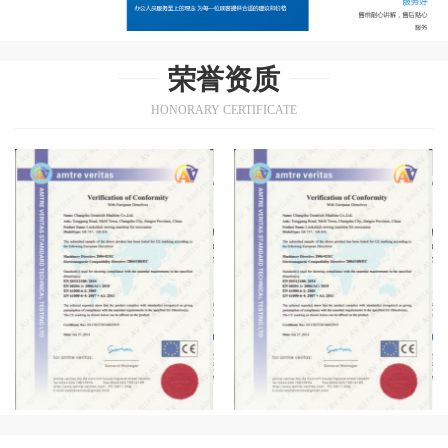
荣誉资质
HONORARY CERTIFICATE