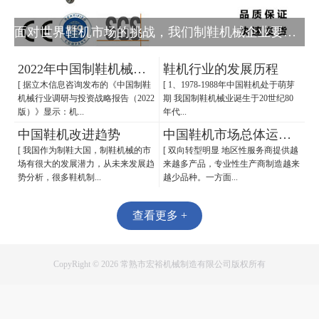
面对世界鞋机市场的挑战，我们制鞋机械企业要做出哪些改变？
2022年中国制鞋机械行业市场发展预测
鞋机行业的发展历程
[ 据立木信息咨询发布的《中国制鞋
[ 1、1978-1988年中国鞋机处于萌芽
机械行业调研与投资战略报告（2022
期 我国制鞋机械业诞生于20世纪80
版）》显示：机...
年代...
中国鞋机改进趋势
中国鞋机市场总体运行的三大特点
[ 我国作为制鞋大国，制鞋机械的市
[ 双向转型明显 地区性服务商提供越
场有很大的发展潜力，从未来发展趋
来越多产品，专业性生产商制造越来
势分析，很多鞋机制...
越少品种。一方面...
查看更多 +
CopyRight © 2026 常熟市宏裕机械制造有限公司版权所有