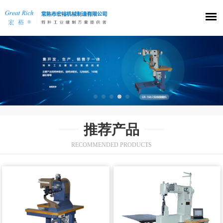
推荐产品
RECOMMENDED PRODUCTS