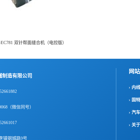
R-EC781 双针帮面缝合机（电控版）
网站
械制造有限公司
› 内
52661882
› 固
1-0068（微信同号）
› 汽
52661017
› 关
李镇钢城路9号