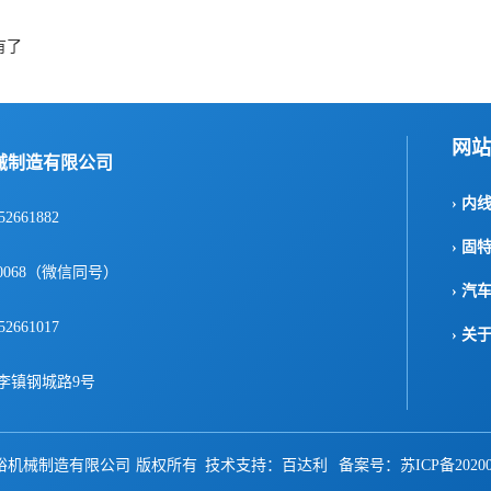
有了
网站
械制造有限公司
› 内
52661882
› 固
1-0068（微信同号）
› 汽
52661017
› 关
李镇钢城路9号
裕机械制造有限公司 版权所有 技术支持：
百达利
备案号：
苏ICP备20200