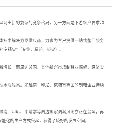
呈现出新的复杂的竞争格局，
另
一方面是下游客户要求越
体技术解决方案供应商，力求为客户提供一站式整厂服务
注
“专精尖”（专业，精益，拔尖）
。
新增长。而周边邻国、其他新兴市场制鞋业崛起，经济实
然水涨船高。如越南、印尼、柬埔寨等国的制鞋企业持续
越南、印尼、柬埔寨等周边国家调薪风潮亦正在蔓延
，
再
智能化的生产方式兴起，获得了较好的发展空间
。