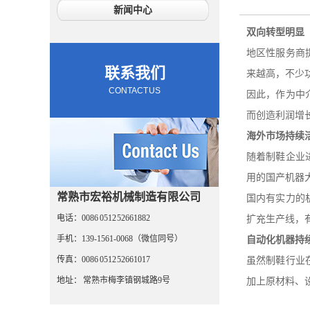
新闻中心
双向转型明显
地区性服务商
联系我们
来越高，不少
CONTACT US
因此，作为中
而创造利润增
海外市场持续
随着制鞋企业
用的国产机器
常熟市宏裕机械制造有限公司
国内有实力的
电话：0086 0512 52661882
扩充生产线，
手机：139-1561-0068（微信同号）
自动化机器持
传真：0086 0512 52661017
虽然制鞋行业
地址： 常熟市梅李镇钢城路9号
加上原材料、