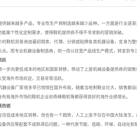
提供越来越多产品，专业性生产商制造越来越少品种。一方面是行业逐渐
功能属个性化定制需求，使得鞋机提供商不得不寻求新的营销突破。
介的鞋机贸易商由最初倒卖、代理、分销或贴牌各类机器设备，变身为整
长点。而专业机器设备制造商，则一改以往宽产品线生产模式，转变到专
活跃
进一步向更低成本的地区和国家转移，带动了上游机械设备提供商的销售
大受海外市场欢迎，交易非常活跃。
机器设备厂家很多早已悄悄在国外布局，随着当地制鞋业壮大，销售额自
有布局海外市场的鞋机企业如
奇峰鞋机
等都获得良好的海外业绩增长。
续热销
在往低成本地区转移，但也有一个趋势，人工上涨不仅在中国大陆发生，
设备供应等配套不成熟滞后问题，一种代表节能、低碳、环保、自动化和