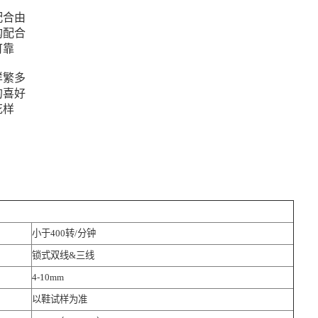
配合由
构配合
可靠
样繁多
的喜好
花样
小于400转/分钟
锁式双线&三线
4-10mm
以鞋试样为准