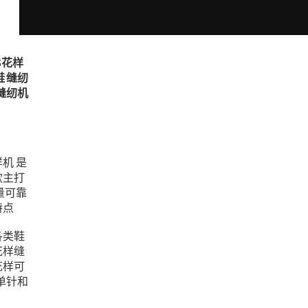
S花样
鞋 缝纫
种缝纫机
机 是
款主打
量可靠
特点
各类鞋
花样缝
花样可
单针和