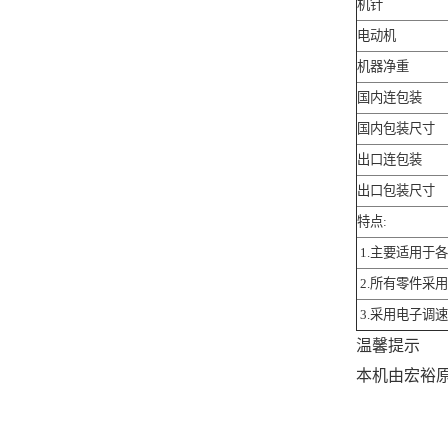
机针
电动机
机器净重
国内连包装
国内包装尺寸
出口连包装
出口包装尺寸
特点:
1.
主要适用于各
2.所有零件采
3.采用电子调
温馨提示
本机由宏裕原