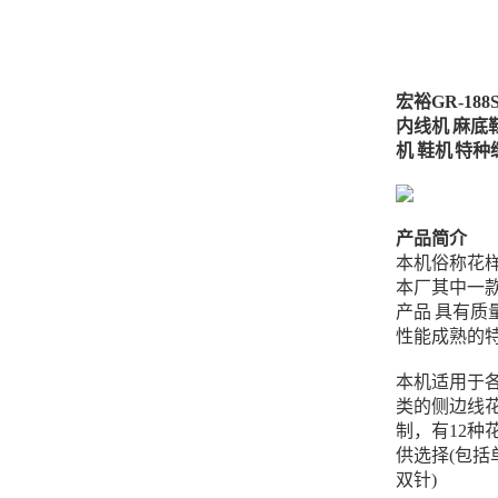
宏裕GR-188
内线机 麻底
机 鞋机 特
产品简介
本机俗称花样
本厂其中一
产品 具有质
性能成熟的
本机适用于
类的侧边线
制，有12种
供选择(包括
双针)