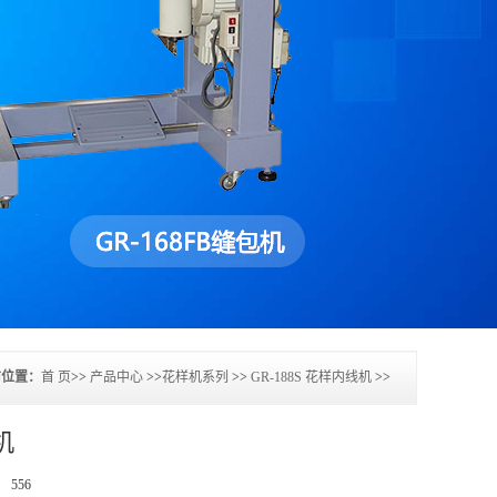
前位置：
首 页
>>
产品中心
>>
花样机系列
>>
GR-188S 花样内线机
>>
机
数：
556