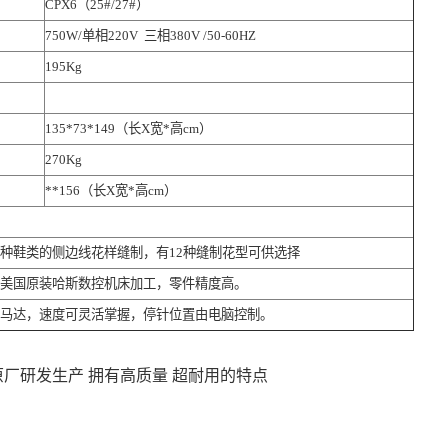
CPX6（25#/27#）
750W/单相220V 三相380V /50-60HZ
195Kg
135*73*149
（长X宽*高cm）
270Kg
**156（长X宽*高cm）
种鞋类的侧边线花样缝制，有12种缝制花型可供选择
用美国原装哈斯数控机床加工，零件精度高。
速马达，速度可灵活掌握，停针位置由电脑控制。
厂研发生产 拥有高质量 超耐用的特点