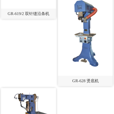
GR-619/2 双针缝沿条机
GR-628 烫底机