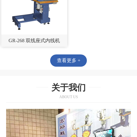
GR-268 双线座式内线机
查看更多 +
关于我们
ABOUT US