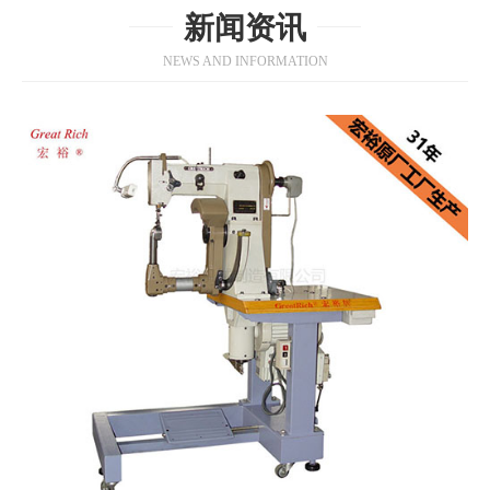
新闻资讯
NEWS AND INFORMATION