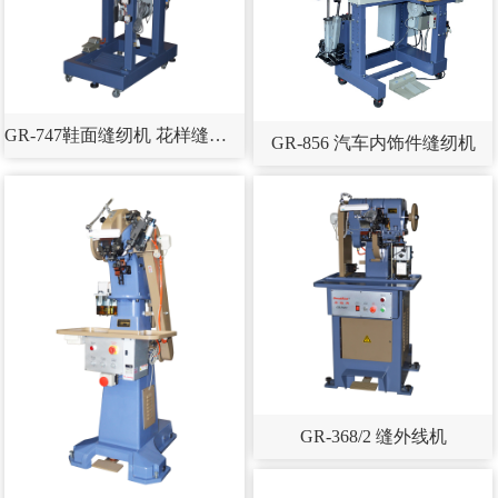
GR-747鞋面缝纫机 花样缝制 工业缝纫机
GR-856 汽车内饰件缝纫机
GR-368/2 缝外线机