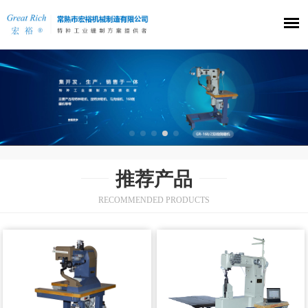
推荐产品
RECOMMENDED PRODUCTS