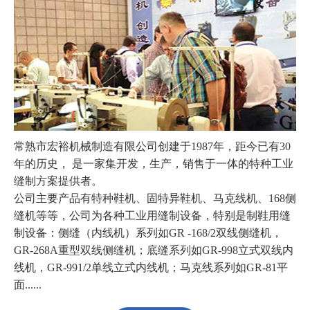
常熟市宏裕机械制造有限公司创建于1987年，距今已有30
年的历史， 是一家集开发，生产，销售于一体的特种工业
缝制方案提供者。
公司主要产品有特种鞋机、固特异鞋机、马克线机、168侧
缝机等等，公司为各种工业用缝制设备，特别是制鞋用缝
制设备：侧缝（内线机）系列如GR -168/2双线侧缝机，
GR-268A重型双线侧缝机；底缝系列如GR-998立式双线内
线机，GR-991/2单线立式内线机；马克线系列如GR-81平
面......