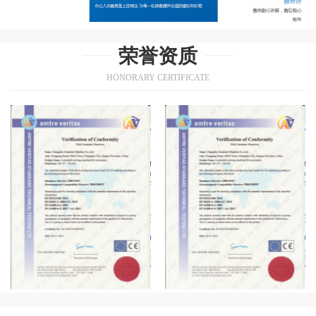
荣誉资质
HONORARY CERTIFICATE