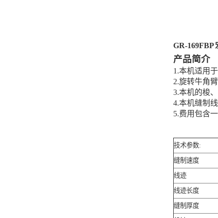
GR-169F
产品简介
1.本机适用
2.旋转牛角
3.本机的梭
4.本机缝制
5.费用包含
技术参数:
缝制速度
线迹
线迹长度
缝制厚度