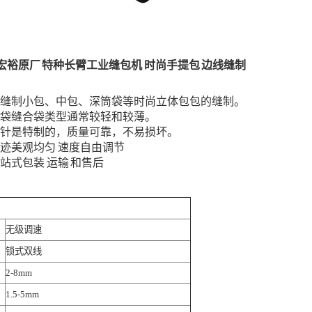
BP 宏裕原厂 特种长臂工业缝包机 时尚手提包 边线缝制
于缝制小包、中包、深筒袋等时尚立体包包的缝制。
臂袋缝合袋类型通常较轻和较薄。
、针是特制的，质量可靠，不易损坏。
线迹美观均匀 速度自由调节
一站式包装 运输 和售后
无级调速
锁式双线
2-8mm
1.5-5mm