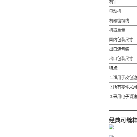
机针
电动机
机器缝纫线
机器重量
国内包装尺寸
出口连包装
出口包装尺寸
特点:
1.适用于皮包
2.所有零件采
3.采用电子调
经典可缝