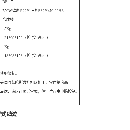
DP*17
750W/单相220V 三相380V /50-60HZ
合成线
15Kg
121*69*150（长*宽*高cm）
1Kg
118*68*158（长*宽*高cm）
边线的缝制。
用美国原装哈斯数控机床加工，零件精度高。
速马达，速度可灵活掌握，停针位置由电脑控制。
样式线迹