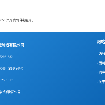
-856 汽车内饰件缝纫机
网站
械制造有限公司
› 内
52661882
› 固
1-0068（微信同号）
› 汽
52661017
› 关
李镇钢城路9号