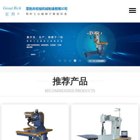
推荐产品
RECOMMENDED PRODUCTS