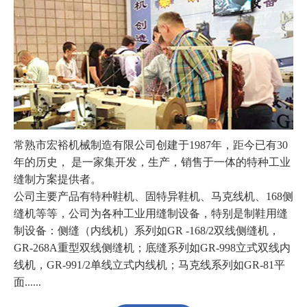
常熟市宏裕机械制造有限公司创建于1987年，距今已有30
年的历史， 是一家集开发，生产，销售于一体的特种工业
缝制方案提供者。
公司主要产品有特种鞋机、固特异鞋机、马克线机、168侧
缝机等等，公司为各种工业用缝制设备，特别是制鞋用缝
制设备：侧缝（内线机）系列如GR -168/2双线侧缝机，
GR-268A重型双线侧缝机；底缝系列如GR-998立式双线内
线机，GR-991/2单线立式内线机；马克线系列如GR-81平
面......