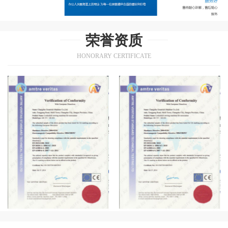
荣誉资质
HONORARY CERTIFICATE