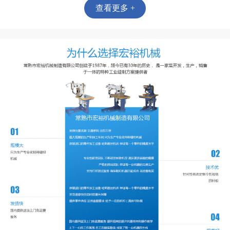
查看更多 +