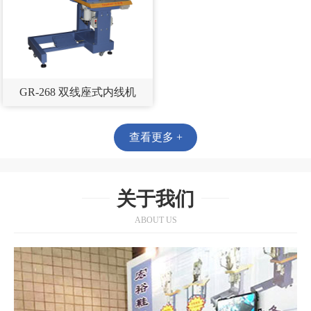
GR-268 双线座式内线机
查看更多 +
关于我们
ABOUT US