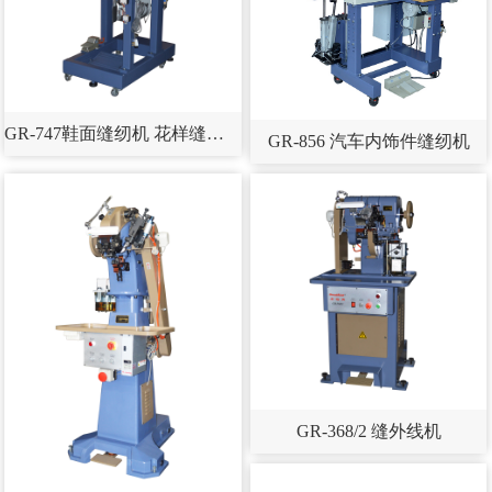
GR-747鞋面缝纫机 花样缝制 工业缝纫机
GR-856 汽车内饰件缝纫机
GR-368/2 缝外线机