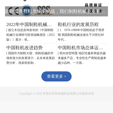
面对世界鞋机市场的挑战，我们制鞋机械企业要做出哪些改变？
2022年中国制鞋机械行业市场发展预测
鞋机行业的发展历程
[ 据立木信息咨询发布的《中国制鞋
[ 1、1978-1988年中国鞋机处于萌芽
机械行业调研与投资战略报告（2022
期 我国制鞋机械业诞生于20世纪80
版）》显示：机...
年代...
中国鞋机改进趋势
中国鞋机市场总体运行的三大特点
[ 我国作为制鞋大国，制鞋机械的市
[ 双向转型明显 地区性服务商提供越
场有很大的发展潜力，从未来发展趋
来越多产品，专业性生产商制造越来
势分析，很多鞋机制...
越少品种。一方面...
查看更多 +
CopyRight © 2026 常熟市宏裕机械制造有限公司版权所有