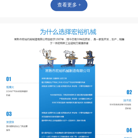
查看更多 +