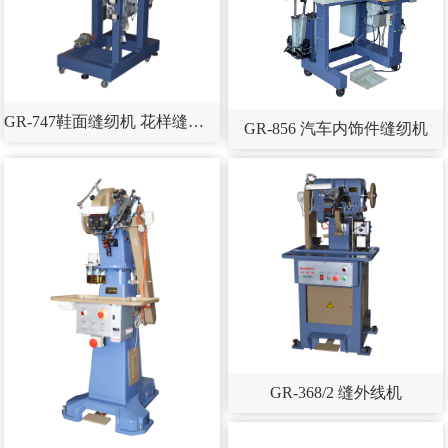
GR-747鞋面缝纫机 花样缝制 工业缝纫机
GR-856 汽车内饰件缝纫机
GR-368/2 缝外线机