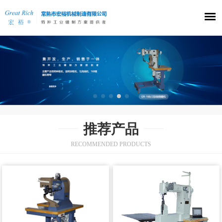
推荐产品
RECOMMENDED PRODUCTS