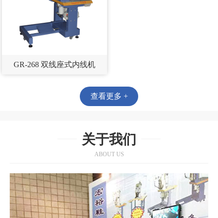
GR-268 双线座式内线机
查看更多 +
关于我们
ABOUT US