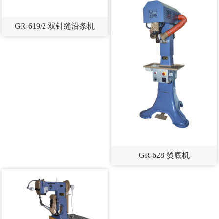
GR-619/2 双针缝沿条机
GR-628 烫底机