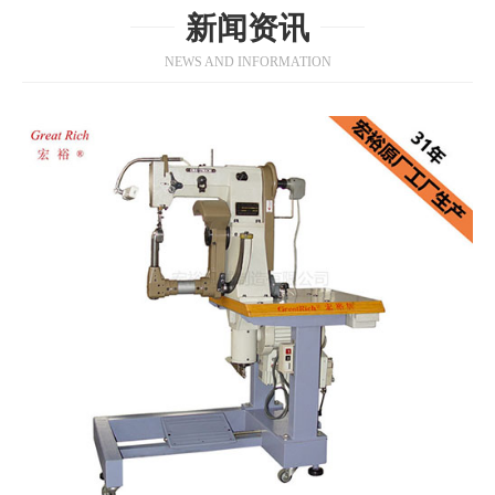
新闻资讯
NEWS AND INFORMATION