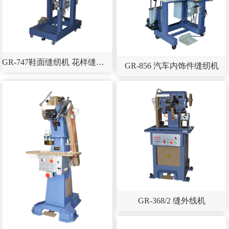
GR-747鞋面缝纫机 花样缝制 工业缝纫机
GR-856 汽车内饰件缝纫机
GR-368/2 缝外线机