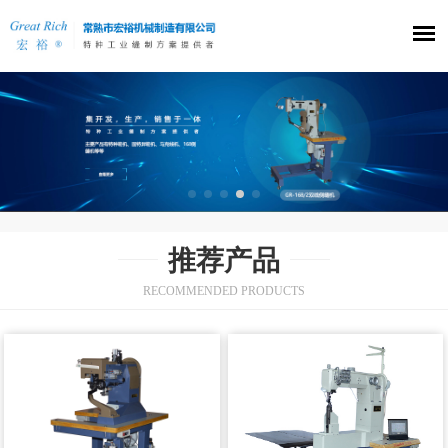
推荐产品
RECOMMENDED PRODUCTS