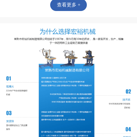
查看更多 +