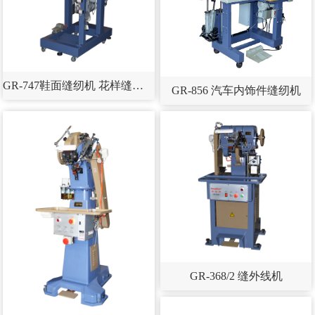
GR-747鞋面缝纫机 花样缝制 工业缝纫机
GR-856 汽车内饰件缝纫机
GR-368/2 缝外线机