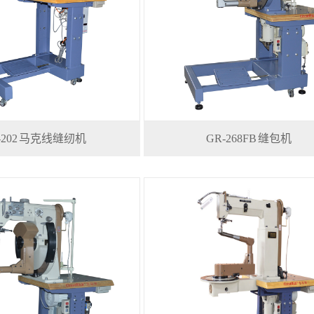
-202 马克线缝纫机
GR-268FB 缝包机