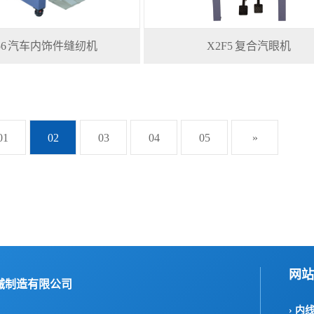
856 汽车内饰件缝纫机
X2F5 复合汽眼机
01
02
03
04
05
»
网站
械制造有限公司
› 内